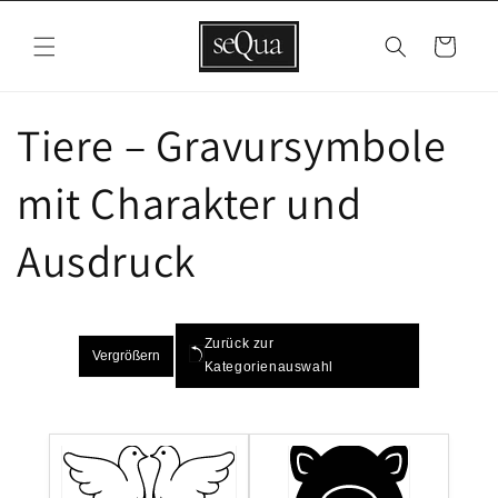
Direkt
zum
Inhalt
Warenkorb
Tiere – Gravursymbole
mit Charakter und
Ausdruck
Zurück zur
Vergrößern
Kategorienauswahl