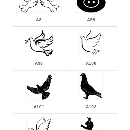
A8
A55
A99
A100
A101
A102