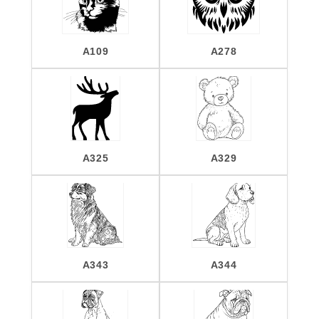
A109
A278
A325
A329
A343
A344