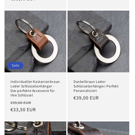
Preis
Preis
Sale
Individueller Kastanienbraun
Dunkelbraun Leder
Leder Schlüsselanhänger -
Schlüsselanhänger: Perfekt
Das perfekte Accessoire für
Personalisiert
Ihre Schlüssel
Normaler
€39,00 EUR
Normaler
Verkaufspreis
€39,00 EUR
Preis
Preis
€33,50 EUR