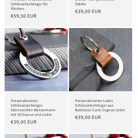
Schlüsselanhänger für
Stärke
Pärchen
Normaler
€39,00 EUR
Normaler
€59,50 EUR
Preis
Preis
Personalisierter
Personalisierter Leder
Schlüsselanhänger
Schlüsselanhänger aus
Sternzeichen Wassermann
Badalassi Carlo Cognac Leder
mit 3D Gravur und Leder
Normaler
€39,00 EUR
Normaler
€39,00 EUR
Preis
Preis