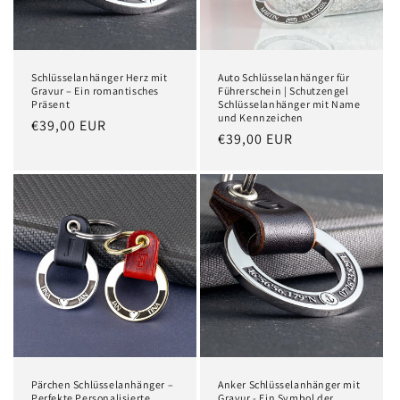
Schlüsselanhänger Herz mit
Auto Schlüsselanhänger für
Gravur – Ein romantisches
Führerschein | Schutzengel
Präsent
Schlüsselanhänger mit Name
und Kennzeichen
Normaler
€39,00 EUR
Normaler
€39,00 EUR
Preis
Preis
Pärchen Schlüsselanhänger –
Anker Schlüsselanhänger mit
Perfekte Personalisierte
Gravur - Ein Symbol der