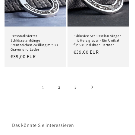
Personalisierter
Exklusive Schlüsselanhänger
Schlüsselanhänger
mit Herz gravur - Ein Unikat
Sternzeichen Zwilling mit 3D
für Sie und Ihren Partner
Gravur und Leder
Normaler
€39,00 EUR
Normaler
€39,00 EUR
Preis
Preis
1
2
3
Das könnte Sie interessieren