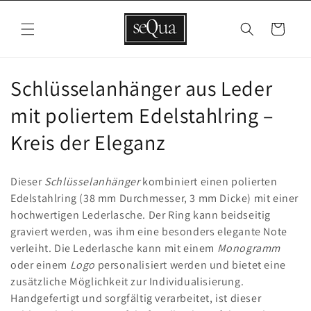
Direkt
zum
Inhalt
Warenkorb
K
Schlüsselanhänger aus Leder
a
mit poliertem Edelstahlring –
t
Kreis der Eleganz
e
Dieser
Schlüsselanhänger
kombiniert einen polierten
g
Edelstahlring (38 mm Durchmesser, 3 mm Dicke) mit einer
hochwertigen Lederlasche. Der Ring kann beidseitig
o
graviert werden, was ihm eine besonders elegante Note
r
verleiht. Die Lederlasche kann mit einem
Monogramm
oder einem
Logo
personalisiert werden und bietet eine
i
zusätzliche Möglichkeit zur Individualisierung.
e
Handgefertigt und sorgfältig verarbeitet, ist dieser