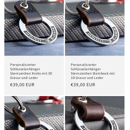
Personalisierter
Personalisierter
Schlüsselanhänger
Schlüsselanhänger
Sternzeichen Krebs mit 3D
Sternzeichen Steinbock mit
Gravur und Leder
3D Gravur und Leder
Normaler
€39,00 EUR
Normaler
€39,00 EUR
Preis
Preis