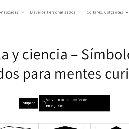
nalizadas
Llaveros Personalizados
Collares, Colgantes
a y ciencia – Símbol
dos para mentes cur
Volver a la selección de
Ampliar
categorías