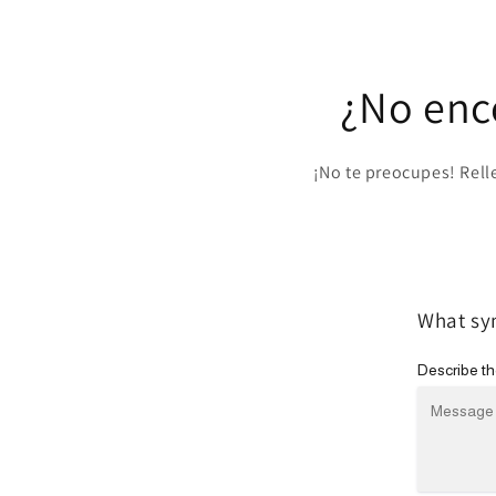
¿No enc
¡No te preocupes! Rell
What sym
Describe the