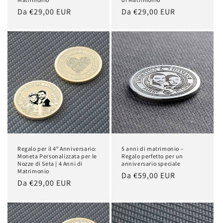
Prezzo
Da €29,00 EUR
Prezzo
Da €29,00 EUR
di
di
listino
listino
Regalo per il 4º Anniversario:
5 anni di matrimonio –
Moneta Personalizzata per le
Regalo perfetto per un
Nozze di Seta | 4 Anni di
anniversario speciale
Matrimonio
Prezzo
Da €59,00 EUR
Prezzo
Da €29,00 EUR
di
di
listino
listino