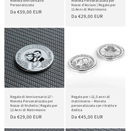
Moneta Anniversario
Moneta Personalizzata per
Personalizzata
Nozze d'Acciaio | Regalo per
11 Anni di Matrimonio
Prezzo
Da €59,00 EUR
Prezzo
Da €29,00 EUR
di
di
listino
listino
Regalo di Anniversario 12°:
Regalo per i 12,5 anni di
Moneta Personalizzata per
matrimonio – Moneta
Nozze di Nichelio | Regalo per
personalizzata con ritratto e
12 Anni di Matrimonio
dedica
Prezzo
Da €29,00 EUR
Prezzo
Da €45,00 EUR
di
di
listino
listino