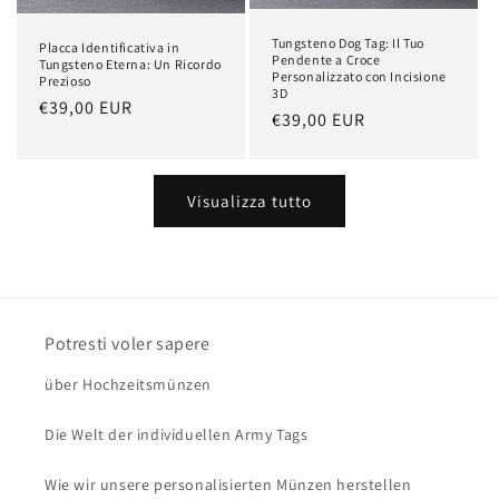
Tungsteno Dog Tag: Il Tuo
Placca Identificativa in
Pendente a Croce
Tungsteno Eterna: Un Ricordo
Personalizzato con Incisione
Prezioso
3D
Prezzo
€39,00 EUR
Prezzo
€39,00 EUR
di
di
listino
listino
Visualizza tutto
Potresti voler sapere
über Hochzeitsmünzen
Die Welt der individuellen Army Tags
Wie wir unsere personalisierten Münzen herstellen