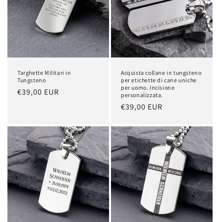
Targhette Militari in
Acquista collane in tungsteno
Tungsteno
per etichette di cane uniche
per uomo. Incisione
Prezzo
€39,00 EUR
personalizzata.
di
Prezzo
€39,00 EUR
listino
di
listino