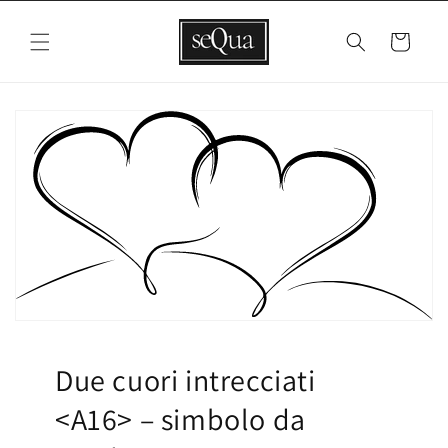
Vai
direttamente
ai contenuti
Carrello
Due cuori intrecciati
<A16> – simbolo da