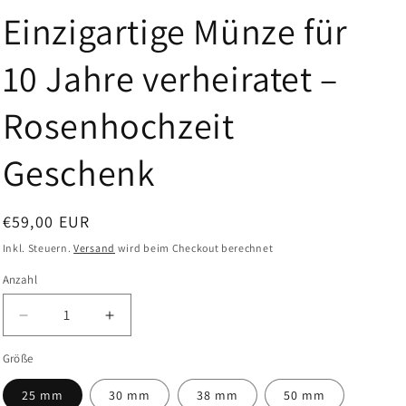
Einzigartige Münze für
10 Jahre verheiratet –
Rosenhochzeit
Geschenk
Normaler
€59,00 EUR
Preis
Inkl. Steuern.
Versand
wird beim Checkout berechnet
Anzahl
Verringere
Erhöhe
die
die
Größe
Menge
Menge
25 mm
30 mm
38 mm
50 mm