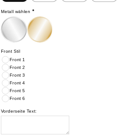
für
für
*
Metall wählen
Einzigartige
Einzigartige
Münze
Münze
für
für
10
10
Front Stil
Jahre
Jahre
Front 1
verheiratet
verheiratet
Front 2
–
–
Front 3
Rosenhochzeit
Rosenhochzeit
Front 4
Front 5
Geschenk
Geschenk
Front 6
Vorderseite Text: