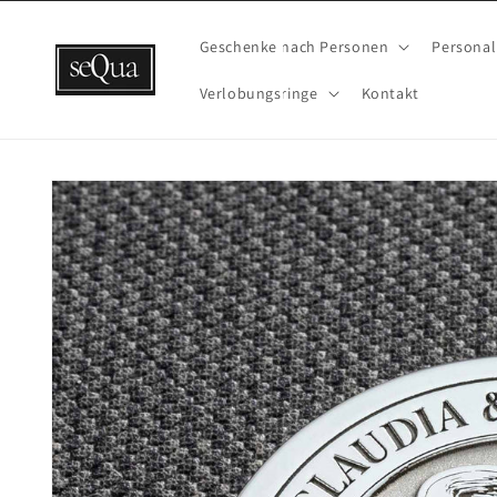
Direkt
zum
Inhalt
Geschenke nach Personen
Personal
Verlobungsringe
Kontakt
Zu
Produktinformationen
springen