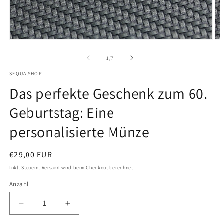
Medien
M
1
2
von
1
/
7
in
i
SEQUA.SHOP
Modal
M
Das perfekte Geschenk zum 60.
öffnen
ö
Geburtstag: Eine
personalisierte Münze
Normaler
€29,00 EUR
Preis
Inkl. Steuern.
Versand
wird beim Checkout berechnet
Anzahl
Verringere
Erhöhe