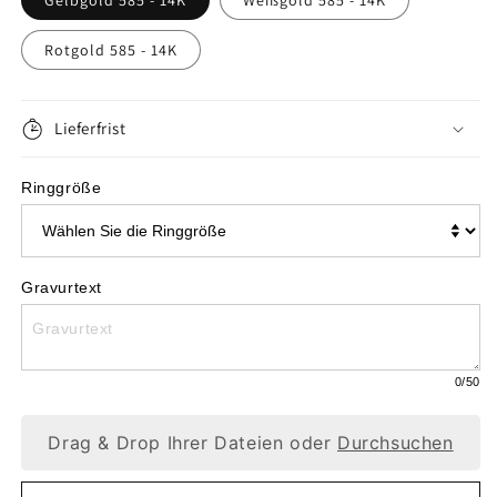
Gelbgold 585 - 14K
Weißgold 585 - 14K
für
für
Rotgold 585 - 14K
Eleganter
Eleganter
Verlobungsring
Verlobungsring
-
Lieferfrist
-
1
1
Ringgröße
Diamant
Diamant
0,05ct
0,05ct
W027
W027
Gravurtext
0
/50
Drag & Drop Ihrer Dateien oder
Durchsuchen