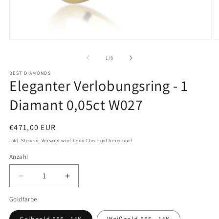
Medien
M
1
2
von
1
/
8
in
i
BEST DIAMONDS
Eleganter Verlobungsring - 1
Modal
M
öffnen
ö
Diamant 0,05ct W027
Normaler
€471,00 EUR
Preis
Inkl. Steuern.
Versand
wird beim Checkout berechnet
Anzahl
Verringere
Erhöhe
die
die
Goldfarbe
Menge
Menge