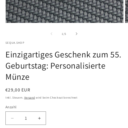
Medien
M
1
2
von
1
/
5
in
i
SEQUA.SHOP
Modal
M
Einzigartiges Geschenk zum 55.
öffnen
ö
Geburtstag: Personalisierte
Münze
Normaler
€29,00 EUR
Preis
Inkl. Steuern.
Versand
wird beim Checkout berechnet
Anzahl
Verringere
Erhöhe