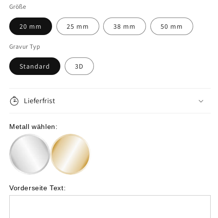
die
die
Größe
Menge
Menge
20 mm
25 mm
38 mm
50 mm
für
für
Gravur Typ
Einzigartiges
Einzigartiges
Standard
3D
Geschenk
Geschenk
zum
zum
55.
55.
Lieferfrist
Geburtstag:
Geburtstag:
Metall wählen:
Personalisierte
Personalisierte
Münze
Münze
Vorderseite Text: