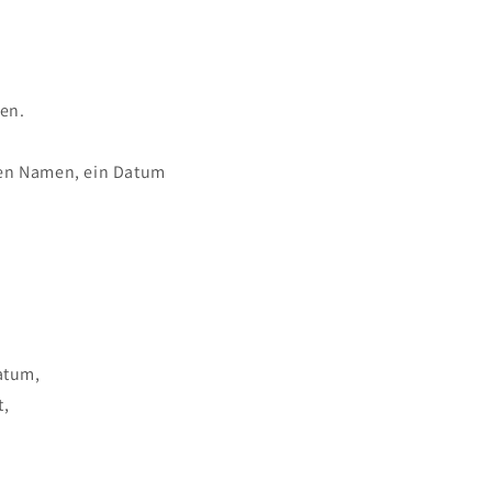
hen.
inen Namen, ein Datum
atum,
t,