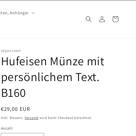
tten, Anhänger
Einloggen
Warenkorb
SEQUA.SHOP
Hufeisen Münze mit
persönlichem Text.
B160
Normaler
€29,00 EUR
Preis
Inkl. Steuern.
Versand
wird beim Checkout berechnet
Anzahl