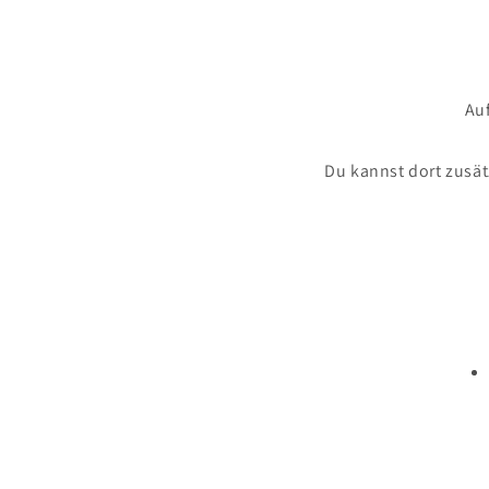
in
Modal
öffnen
Auf
Du kannst dort zusät