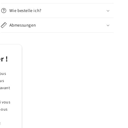
Wie bestelle ich?
Abmessungen
r !
nous
ous
 avant
Si vous
 nous
!