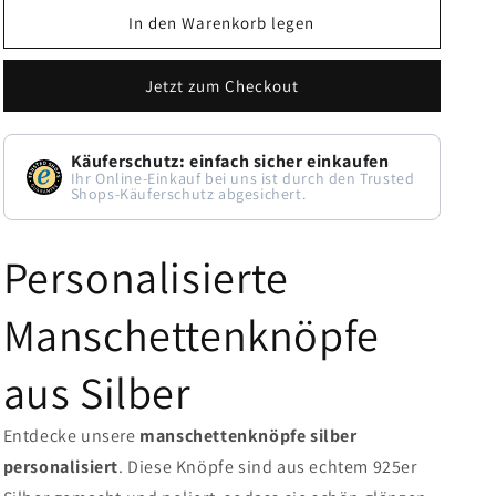
In den Warenkorb legen
Personalisierte
Personalisierte
Manschettenknöpfe
Manschettenknöpfe
Jetzt zum Checkout
aus
aus
925
925
Käuferschutz: einfach sicher einkaufen
Silber
Silber
Ihr Online-Einkauf bei uns ist durch den Trusted
Shops-Käuferschutz abgesichert.
Personalisierte
Manschettenknöpfe
aus Silber
Entdecke unsere
manschettenknöpfe silber
personalisiert
. Diese Knöpfe sind aus echtem 925er