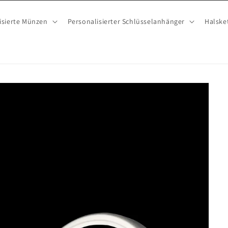
isierte Münzen
Personalisierter Schlüsselanhänger
Halske