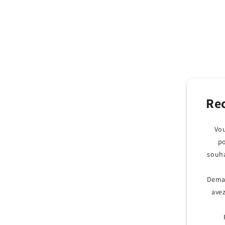
Rec
Vou
po
souha
Dema
avez