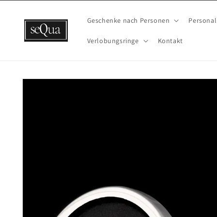
Direkt
zum
Inhalt
Geschenke nach Personen
Personal
Verlobungsringe
Kontakt
Zu
Produktinformationen
springen