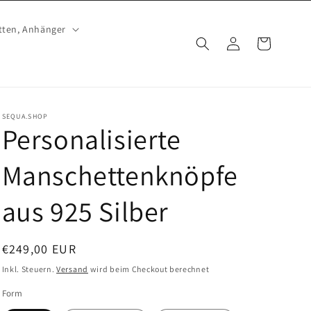
tten, Anhänger
Einloggen
Warenkorb
SEQUA.SHOP
Personalisierte
Manschettenknöpfe
aus 925 Silber
Normaler
€249,00 EUR
Preis
Inkl. Steuern.
Versand
wird beim Checkout berechnet
Form