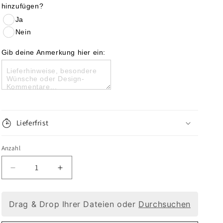
hinzufügen?
Ja
Nein
Gib deine Anmerkung hier ein:
Lieferfrist
Anzahl
Verringere
Erhöhe
die
die
Drag & Drop Ihrer Dateien oder
Durchsuchen
Menge
Menge
für
für