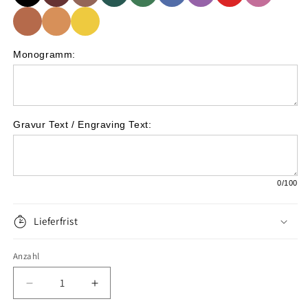
Monogramm:
Gravur Text / Engraving Text:
0
/100
Lieferfrist
Anzahl
Verringere
Erhöhe