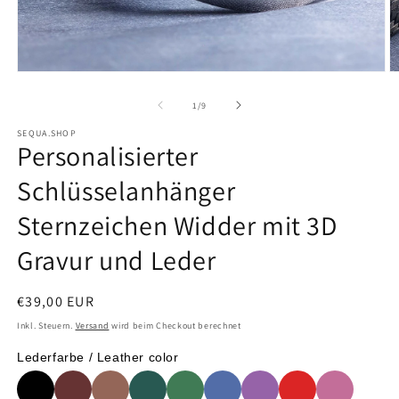
Medien
M
1
2
von
1
/
9
in
i
SEQUA.SHOP
Personalisierter
Modal
M
öffnen
ö
Schlüsselanhänger
Sternzeichen Widder mit 3D
Gravur und Leder
Normaler
€39,00 EUR
Preis
Inkl. Steuern.
Versand
wird beim Checkout berechnet
Lederfarbe / Leather color