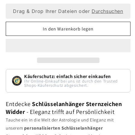
die
die
Drag & Drop Ihrer Dateien oder
Durchsuchen
Menge
Menge
für
für
In den Warenkorb legen
Personalisierter
Personalisierter
Schlüsselanhänger
Schlüsselanhänger
Sternzeichen
Sternzeichen
Widder
Widder
mit
mit
Käuferschutz: einfach sicher einkaufen
3D
3D
Ihr Online-Einkauf bei uns ist durch den Trusted
Shops-Käuferschutz abgesichert.
Gravur
Gravur
und
und
Entdecke
Schlüsselanhänger Sternzeichen
Leder
Leder
Widder
- Eleganz trifft auf Persönlichkeit
Tauche ein in die Welt der Astrologie und Eleganz mit
unserem
personalisierten Schlüsselanhänger