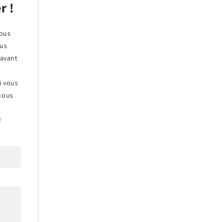
r !
nous
ous
 avant
Si vous
 nous
!