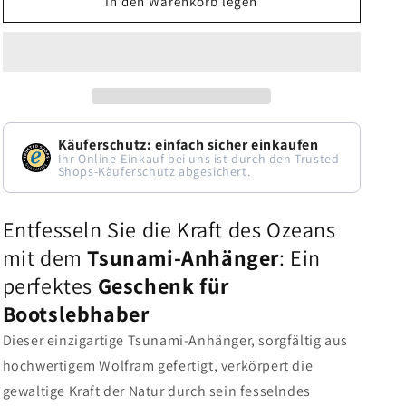
In den Warenkorb legen
Unvergessliches
Unvergessliches
Geschenk
Geschenk
für
für
Segler:
Segler:
Die
Die
Käuferschutz: einfach sicher einkaufen
individuelle
individuelle
Ihr Online-Einkauf bei uns ist durch den Trusted
Shops-Käuferschutz abgesichert.
Tsunami-
Tsunami-
Kette
Kette
Entfesseln Sie die Kraft des Ozeans
mit
mit
mit dem
Tsunami-Anhänger
: Ein
Gravur
Gravur
perfektes
Geschenk für
Bootslebhaber
Dieser einzigartige Tsunami-Anhänger, sorgfältig aus
hochwertigem Wolfram gefertigt, verkörpert die
gewaltige Kraft der Natur durch sein fesselndes