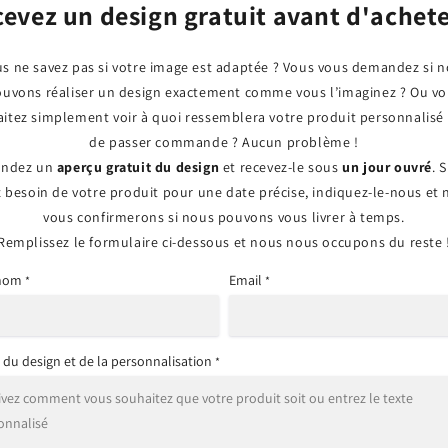
öffnen
evez un design gratuit avant d'achete
s ne savez pas si votre image est adaptée ? Vous vous demandez si 
uvons réaliser un design exactement comme vous l’imaginez ? Ou v
itez simplement voir à quoi ressemblera votre produit personnalisé
de passer commande ? Aucun problème !
ndez un
aperçu gratuit du design
et recevez-le sous
un jour ouvré
. 
 besoin de votre produit pour une date précise, indiquez-le-nous et
vous confirmerons si nous pouvons vous livrer à temps.
Remplissez le formulaire ci-dessous et nous nous occupons du reste 
 nom
Email
*
*
s du design et de la personnalisation
*