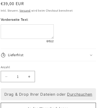
Normaler
€39,00 EUR
Preis
Inkl. Steuern.
Versand
wird beim Checkout berechnet
Vorderseite Text:
0
/512
Lieferfrist
Anzahl
Verringere
Erhöhe
die
die
Drag & Drop Ihrer Dateien oder
Durchsuchen
Menge
Menge
für
für