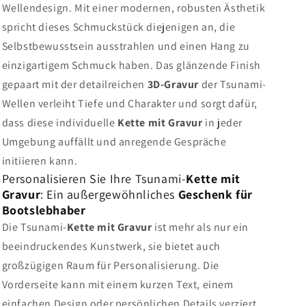
Wellendesign. Mit einer modernen, robusten Ästhetik
spricht dieses Schmuckstück diejenigen an, die
Selbstbewusstsein ausstrahlen und einen Hang zu
einzigartigem Schmuck haben. Das glänzende Finish
gepaart mit der detailreichen
3D-Gravur
der Tsunami-
Wellen verleiht Tiefe und Charakter und sorgt dafür,
dass diese individuelle
Kette mit Gravur
in jeder
Umgebung auffällt und anregende Gespräche
initiieren kann.
Personalisieren Sie Ihre Tsunami-
Kette mit
Gravur
: Ein außergewöhnliches
Geschenk für
Bootslebhaber
Die Tsunami-
Kette mit Gravur
ist mehr als nur ein
beeindruckendes Kunstwerk, sie bietet auch
großzügigen Raum für Personalisierung. Die
Vorderseite kann mit einem kurzen Text, einem
einfachen Design oder persönlichen Details verziert