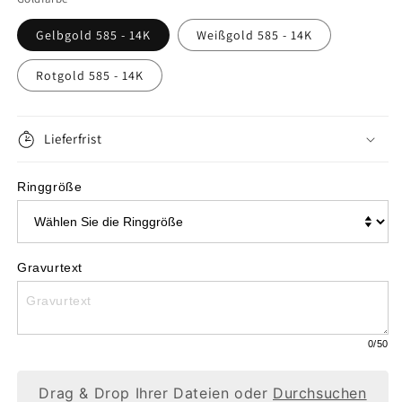
Menge
Menge
Gelbgold 585 - 14K
Weißgold 585 - 14K
für
für
Rotgold 585 - 14K
Klassischer
Klassischer
Verlobungsring
Verlobungsring
mit
Lieferfrist
mit
Saphir,
Saphir,
Ringgröße
Gold
Gold
585,
585,
0,15ct
0,15ct
Gravurtext
Saphir,
Saphir,
W222
W222
0
/50
Drag & Drop Ihrer Dateien oder
Durchsuchen