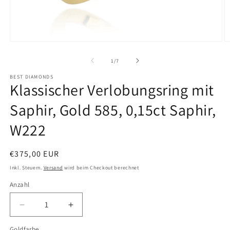
Medien
M
1
2
von
1
/
7
in
i
BEST DIAMONDS
Klassischer Verlobungsring mit
Modal
M
öffnen
ö
Saphir, Gold 585, 0,15ct Saphir,
W222
Normaler
€375,00 EUR
Preis
Inkl. Steuern.
Versand
wird beim Checkout berechnet
Anzahl
Verringere
Erhöhe
die
die
Goldfarbe