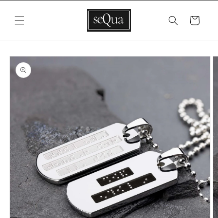
Vai
direttamente
ai contenuti
Carrello
Passa alle
informazioni
sul prodotto