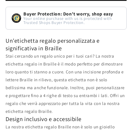
unica,
unica,
Buyer Protection: Don't worry, shop easy
significativa
significativa
Your online purchase with us is protected with
Trusted Shops Buyer Protection.
e
e
accessibile
accessibile
Un'etichetta regalo personalizzata e
significativa in Braille
Stai cercando un regalo unico per i tuoi cari? La nostra
etichetta regalo in Braille è il modo perfetto per dimostrare
loro quanto ti stanno a cuore. Con una incisione profonda e
lettere Braille in rilievo, questa etichetta non è solo
bellissima ma anche funzionale. Inoltre, puoi personalizzare
e progettare fino a 4 righe di testo su entrambi i lati. Offri un
regalo che verrà apprezzato per tutta la vita con la nostra
etichetta regalo Braille.
Design inclusivo e accessibile
La nostra etichetta regalo Braille non è solo un gioiello