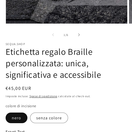
Apri
A
contenuti
c
su
1
/
6
multimediali
m
SEQUA.SHOP
Etichetta regalo Braille
1
2
in
i
personalizzata: unica,
finestra
f
significativa e accessibile
modale
m
Prezzo
€45,00 EUR
di
Imposte incluse.
Spese di spedizione
calcolate al check-out.
listino
colore di incisione
nero
senza colore
Front Text