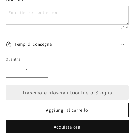
0
/128
Tempi di consegna
Quantità
Diminuisci
Aumenta
quantità
quantità
Trascina e rilascia i tuoi file o
Sfoglia
per
per
Etichetta
Etichetta
Aggiungi al carrello
regalo
regalo
Braille
Braille
Acquista ora
personalizzata:
personalizzata: