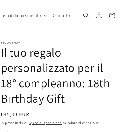
Accedi
Carrello
nelli di fidanzamento
Contatto
SEQUA.SHOP
Il tuo regalo
personalizzato per il
18° compleanno: 18th
Birthday Gift
Prezzo
€45,00 EUR
di
Imposte incluse.
Spese di spedizione
calcolate al check-out.
listino