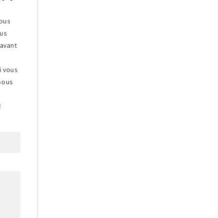
nous
ous
 avant
Si vous
 nous
!