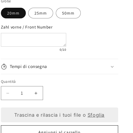
Größe
20mm
25mm
50mm
Zahl vorne / Front Number
0
/10
Tempi di consegna
Quantità
Diminuisci
Aumenta
quantità
quantità
Trascina e rilascia i tuoi file o
Sfoglia
per
per
Il
Il
Aggiungi al carrello