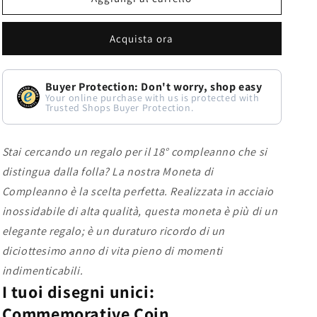
tuo
tuo
regalo
regalo
Acquista ora
personalizzato
personalizzato
per
per
Buyer Protection: Don't worry, shop easy
il
il
Your online purchase with us is protected with
Trusted Shops Buyer Protection.
18°
18°
compleanno:
compleanno:
Stai cercando un regalo per il 18° compleanno che si
18th
18th
distingua dalla folla? La nostra Moneta di
Birthday
Birthday
Compleanno è la scelta perfetta. Realizzata in acciaio
Gift
Gift
inossidabile di alta qualità, questa moneta è più di un
elegante regalo; è un duraturo ricordo di un
diciottesimo anno di vita pieno di momenti
indimenticabili.
I tuoi disegni unici:
Commemorative Coin