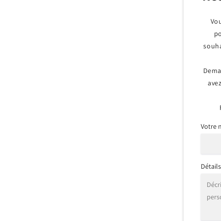
Vou
po
souha
Dema
avez
Votre
Détail