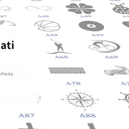
ati
nfinito.