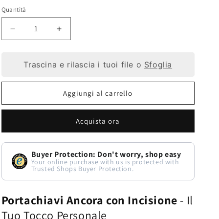
Quantità
Diminuisci
Aumenta
quantità
quantità
Trascina e rilascia i tuoi file o
Sfoglia
per
per
Portachiavi
Portachiavi
Aggiungi al carrello
con
con
Ancora
Ancora
Acquista ora
-
-
Personalizzazione
Personalizzazione
Buyer Protection: Don't worry, shop easy
Unica
Unica
Your online purchase with us is protected with
Trusted Shops Buyer Protection.
e
e
Qualità
Qualità
Portachiavi Ancora con Incisione
- Il
Tuo Tocco Personale