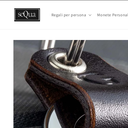
Vai
direttamente
ai contenuti
Regali per persona
Monete Personal
Passa alle
informazioni
sul prodotto