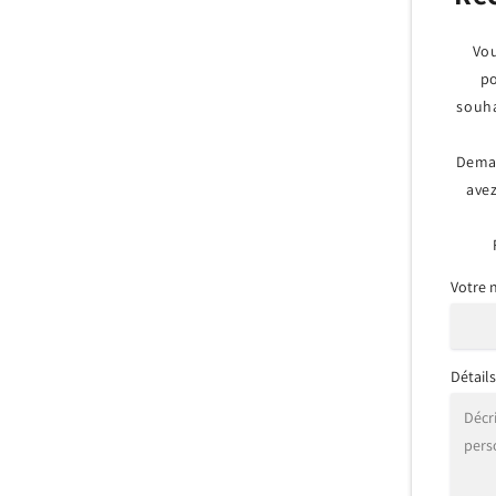
finestra
Vou
modale
po
souha
Dema
avez
Votre
Détail