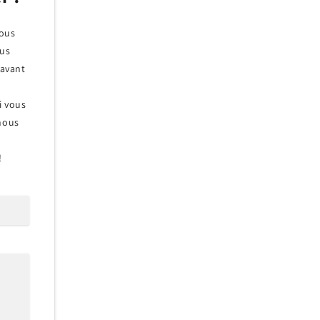
nous
ous
 avant
Si vous
 nous
!