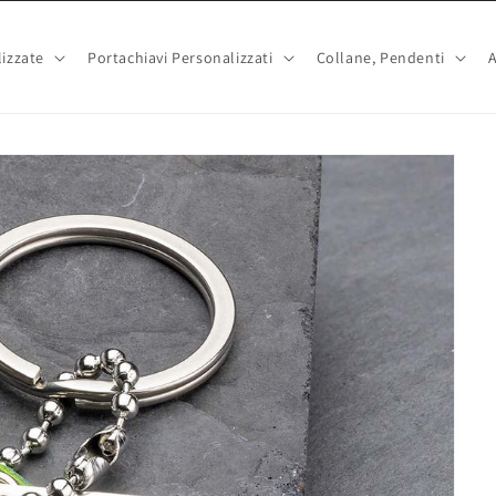
izzate
Portachiavi Personalizzati
Collane, Pendenti
A