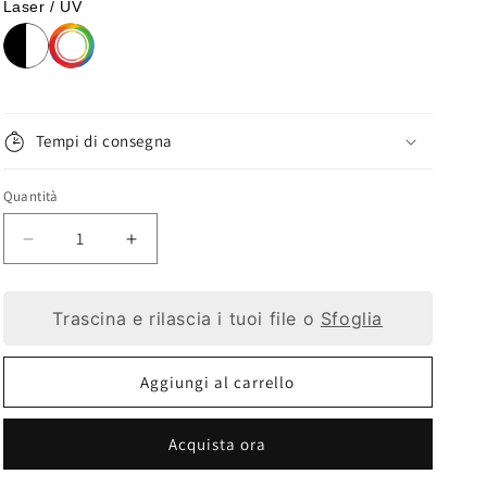
Laser / UV
Tempi di consegna
Quantità
Diminuisci
Aumenta
quantità
quantità
Trascina e rilascia i tuoi file o
Sfoglia
per
per
Portachiavi
Portachiavi
Aggiungi al carrello
Personalizzato
Personalizzato
con
con
Acquista ora
Foto
Foto