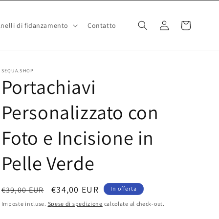
Accedi
Carrello
nelli di fidanzamento
Contatto
SEQUA.SHOP
Portachiavi
Personalizzato con
Foto e Incisione in
Pelle Verde
Prezzo
Prezzo
€34,00 EUR
€39,00 EUR
In offerta
di
scontato
Imposte incluse.
Spese di spedizione
calcolate al check-out.
listino