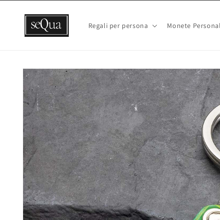
Vai
direttamente
ai contenuti
Regali per persona
Monete Personal
Passa alle
informazioni
sul prodotto