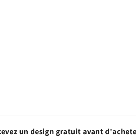
7
in
finestra
modale
evez un design gratuit avant d'achete