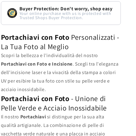
e
e
Buyer Protection: Don't worry, shop easy
Incisione
Incisione
Your online purchase with us is protected with
Trusted Shops Buyer Protection.
in
in
Pelle
Pelle
Portachiavi con Foto
Personalizzati -
Verde
Verde
La Tua Foto al Meglio
Scopri la bellezza e l'individualità del nostro
Portachiavi con Foto e Incisione
. Scegli tra l'eleganza
dell'incisione laser e la vivacità della stampa a colori
UV per esibire la tua foto con stile su pelle verde e
acciaio inossidabile.
Portachiavi con Foto
- Unione di
Pelle Verde e Acciaio Inossidabile
Il nostro
Portachiavi
si distingue per la sua alta
qualità artigianale. La combinazione di pelle di
vacchetta verde naturale e una placca in acciaio