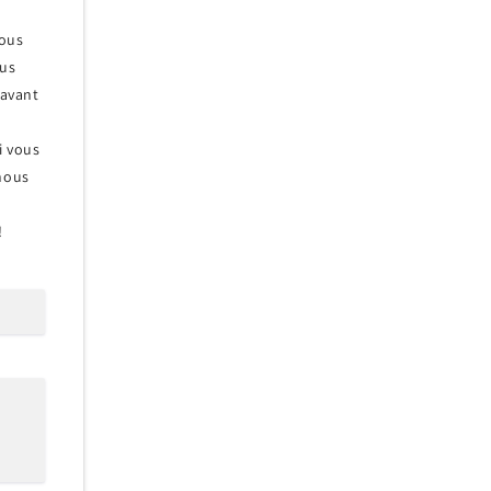
nous
ous
 avant
Si vous
 nous
!