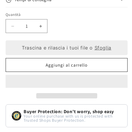
Quantità
Diminuisci
Aumenta
quantità
quantità
Trascina e rilascia i tuoi file o
Sfoglia
per
per
Portachiavi
Portachiavi
Aggiungi al carrello
Personalizzato
Personalizzato
con
con
Foto
Foto
Incisa
Incisa
in
in
Buyer Protection: Don't worry, shop easy
Pelle
Pelle
Your online purchase with us is protected with
Trusted Shops Buyer Protection.
Cognac
Cognac