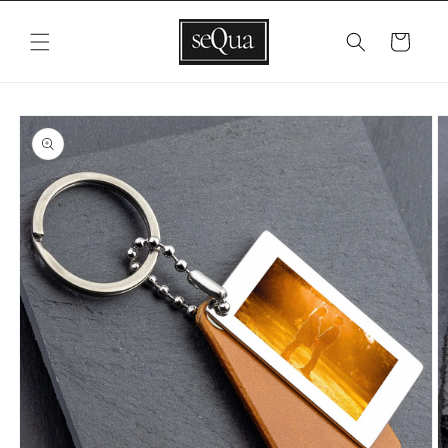
Vai
direttamente
ai contenuti
Carrello
Passa alle
informazioni
sul prodotto