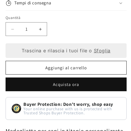
Tempi di consegna
Quantità
Diminuisci
Aumenta
quantità
quantità
Trascina e rilascia i tuoi file o
Sfoglia
per
per
Medaglietta
Medaglietta
Aggiungi al carrello
in
in
titanio
titanio
Acquista ora
per
per
cani:
cani:
Buyer Protection: Don't worry, shop easy
qualità
qualità
Your online purchase with us is protected with
Trusted Shops Buyer Protection.
e
e
design
design