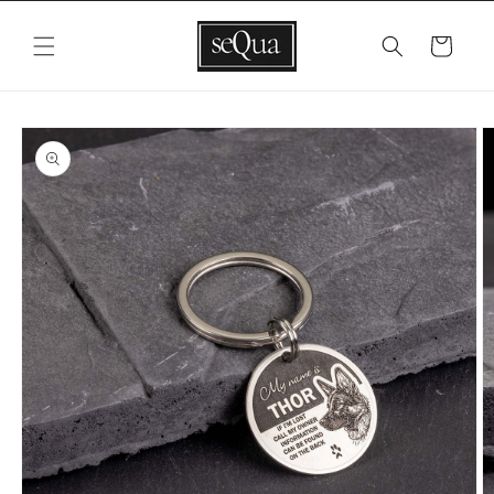
Vai
direttamente
ai contenuti
Carrello
Passa alle
informazioni
sul prodotto