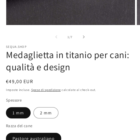
Apri
A
contenuti
c
su
1
/
7
multimediali
m
SEQUA.SHOP
Medaglietta in titanio per cani:
1
2
in
i
qualità e design
finestra
f
modale
m
Prezzo
€49,00 EUR
di
Imposte incluse.
Spese di spedizione
calcolate al check-out.
listino
Spessore
1 mm
2 mm
Razza del cane
Pastore australiano