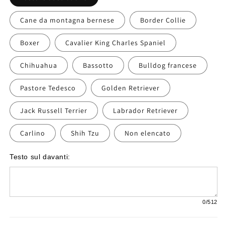
Cane da montagna bernese
Border Collie
Boxer
Cavalier King Charles Spaniel
Chihuahua
Bassotto
Bulldog francese
Pastore Tedesco
Golden Retriever
Jack Russell Terrier
Labrador Retriever
Carlino
Shih Tzu
Non elencato
Testo sul davanti:
0
/512