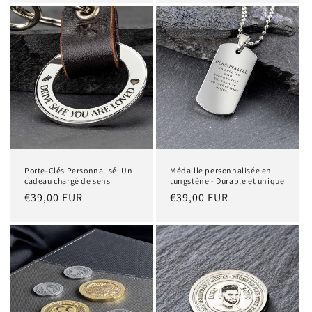
Porte-Clés Personnalisé: Un
Médaille personnalisée en
cadeau chargé de sens
tungstène - Durable et unique
Prix
€39,00 EUR
Prix
€39,00 EUR
habituel
habituel