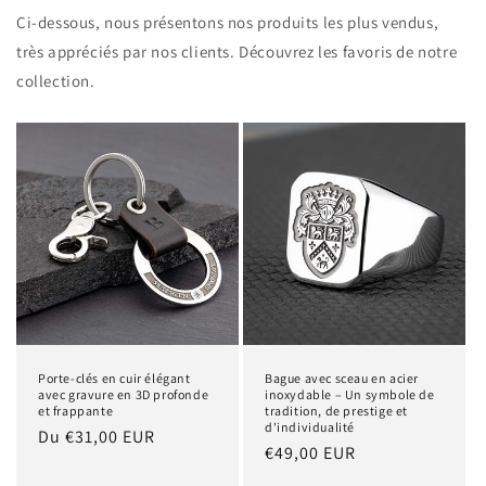
Ci-dessous, nous présentons nos produits les plus vendus,
très appréciés par nos clients. Découvrez les favoris de notre
collection.
Porte-clés en cuir élégant
Bague avec sceau en acier
avec gravure en 3D profonde
inoxydable – Un symbole de
et frappante
tradition, de prestige et
d'individualité
Prix
Du €31,00 EUR
Prix
€49,00 EUR
habituel
habituel