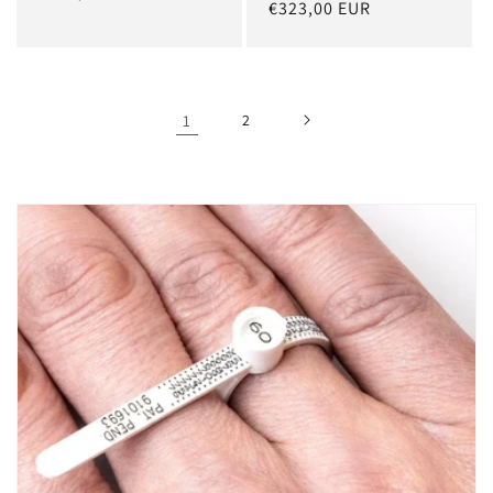
Prix
€323,00 EUR
habituel
habituel
1
2