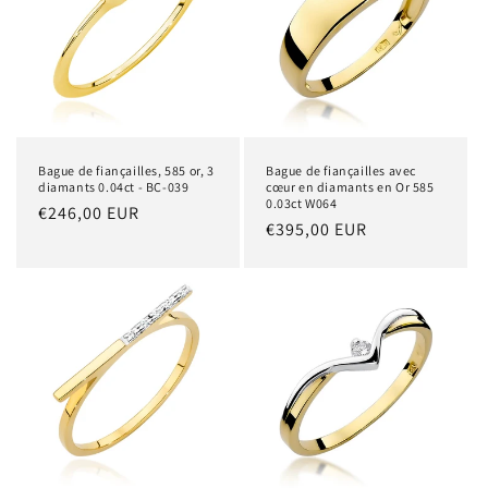
Bague de fiançailles, 585 or, 3
Bague de fiançailles avec
diamants 0.04ct - BC-039
cœur en diamants en Or 585
0.03ct W064
Prix
€246,00 EUR
Prix
€395,00 EUR
habituel
habituel