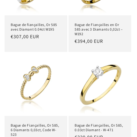
Bague de fiançailles, Or 585
Bague de Fiançailles en Or
avec Diamant 0.04ct W195
585 avec 3 Diamants 0,02ct –
W192
Prix
€307,00 EUR
Prix
€394,00 EUR
habituel
habituel
Bague de Fiançailles, Or 585,
Bague de Fiançailles, Or 585,
6 Diamants 0,03ct, Code W-
0.03ct Diamant - W-471
523