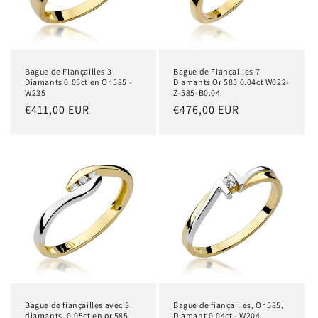
Bague de Fiançailles 3
Bague de Fiançailles 7
Diamants 0.05ct en Or 585 -
Diamants Or 585 0.04ct W022-
W235
Z-585-B0.04
Prix
€411,00 EUR
Prix
€476,00 EUR
habituel
habituel
Bague de fiançailles avec 3
Bague de fiançailles, Or 585,
diamants, 0.05ct en or 585
Diamant 0.04ct - W204