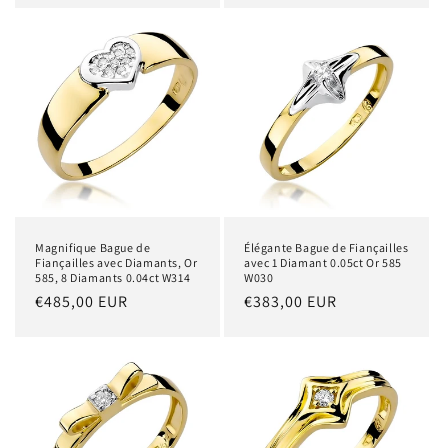
Magnifique Bague de
Élégante Bague de Fiançailles
Fiançailles avec Diamants, Or
avec 1 Diamant 0.05ct Or 585
585, 8 Diamants 0.04ct W314
W030
Prix
€485,00 EUR
Prix
€383,00 EUR
habituel
habituel