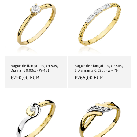
Bague de fiançailles, Or 585, 1
Bague de Fiançailles, Or 585,
Diamant 0,03ct - W-461
6 Diamants 0.03ct - W-479
Prix
€290,00 EUR
Prix
€265,00 EUR
habituel
habituel