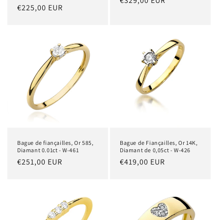
Prix
€329,00 EUR
Prix
€225,00 EUR
habituel
habituel
Bague de fiançailles, Or 585,
Bague de Fiançailles, Or 14K,
Diamant 0.01ct - W-461
Diamant de 0,05ct - W-426
Prix
€251,00 EUR
Prix
€419,00 EUR
habituel
habituel