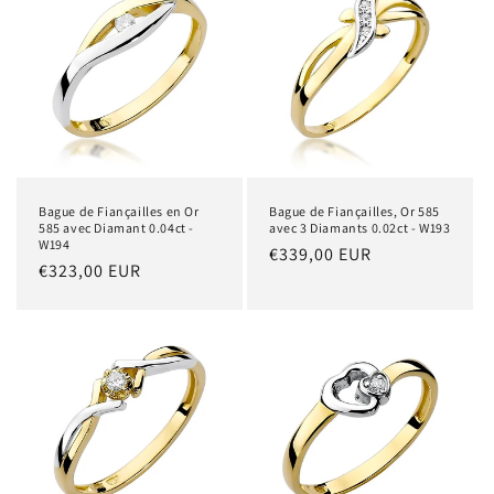
Bague de Fiançailles en Or
Bague de Fiançailles, Or 585
585 avec Diamant 0.04ct -
avec 3 Diamants 0.02ct - W193
W194
Prix
€339,00 EUR
Prix
€323,00 EUR
habituel
habituel