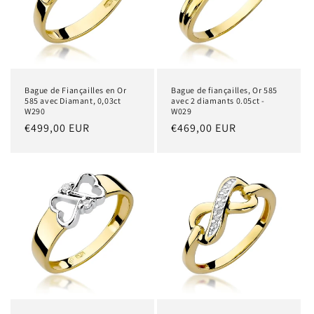
Bague de Fiançailles en Or
Bague de fiançailles, Or 585
585 avec Diamant, 0,03ct
avec 2 diamants 0.05ct -
W290
W029
Prix
€499,00 EUR
Prix
€469,00 EUR
habituel
habituel