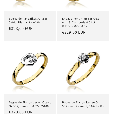
Bague de fiançailles, Or 585,
Engagement Ring 585 Gold
0.04ct Diamant - W190
with 3 Diamonds 0.02 ct
W188-Z-585-B0.02
Prix
€323,00 EUR
Prix
€329,00 EUR
habituel
habituel
Bague de Fiançailles en Cœur,
Bague de Fiançailles en Or
Or 585, Diamant 0.02ct W188
585 avec Diamant, 0.04ct – W-
187
Prix
€329,00 EUR