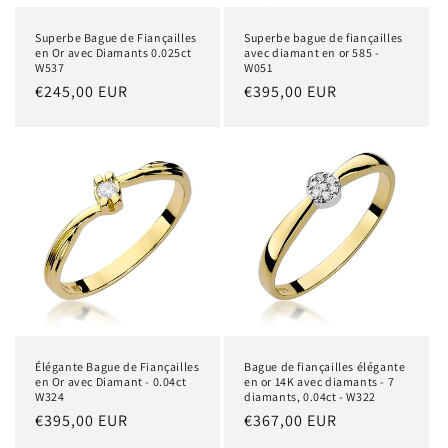
Superbe Bague de Fiançailles
Superbe bague de fiançailles
en Or avec Diamants 0.025ct
avec diamant en or 585 -
W537
W051
Prix
€245,00 EUR
Prix
€395,00 EUR
habituel
habituel
Élégante Bague de Fiançailles
Bague de fiançailles élégante
en Or avec Diamant - 0.04ct
en or 14K avec diamants - 7
W324
diamants, 0.04ct - W322
Prix
€395,00 EUR
Prix
€367,00 EUR
habituel
habituel