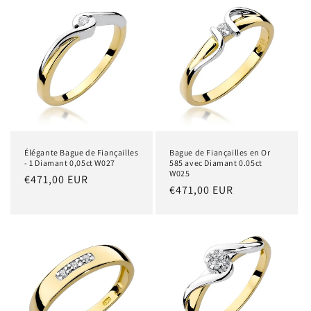
Élégante Bague de Fiançailles
Bague de Fiançailles en Or
- 1 Diamant 0,05ct W027
585 avec Diamant 0.05ct
W025
Prix
€471,00 EUR
Prix
€471,00 EUR
habituel
habituel