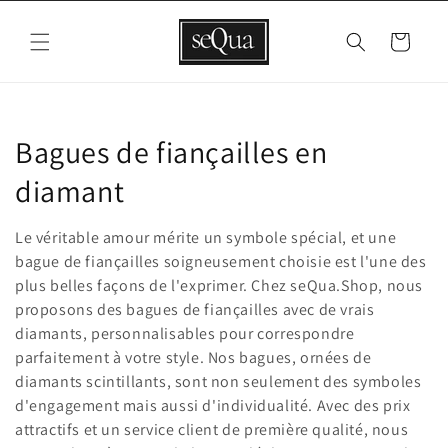
et
passer
au
Panier
contenu
C
Bagues de fiançailles en
o
diamant
l
Le véritable amour mérite un symbole spécial, et une
l
bague de fiançailles soigneusement choisie est l'une des
plus belles façons de l'exprimer. Chez seQua.Shop, nous
e
proposons des bagues de fiançailles avec de vrais
diamants, personnalisables pour correspondre
c
parfaitement à votre style. Nos bagues, ornées de
t
diamants scintillants, sont non seulement des symboles
d'engagement mais aussi d'individualité. Avec des prix
i
attractifs et un service client de première qualité, nous