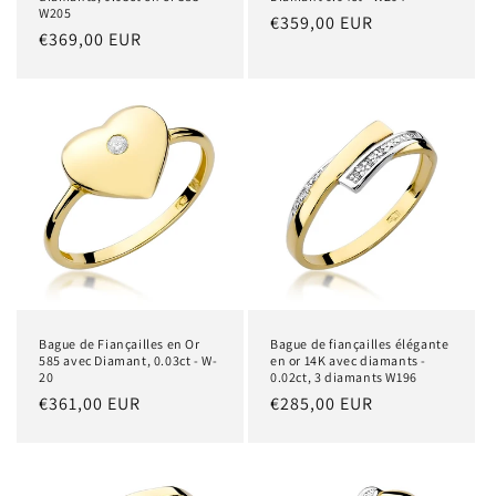
W205
Prix
€359,00 EUR
Prix
€369,00 EUR
habituel
habituel
Bague de Fiançailles en Or
Bague de fiançailles élégante
585 avec Diamant, 0.03ct - W-
en or 14K avec diamants -
20
0.02ct, 3 diamants W196
Prix
€361,00 EUR
Prix
€285,00 EUR
habituel
habituel