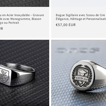
 en Acier Inoxydable – Gravure
Bague Sigillaire avec Sceau de Cire
sée avec Monogramme, Blason
Élégance, Héritage et Personnalisat
go ou Portrait
Prix
€57,00 EUR
UR
habituel