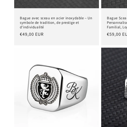
Bague avec sceau en acier inoxydable – Un
Bague Sceau
symbole de tradition, de prestige et
Personnali
d'individualité
Familial, Lo
Prix
€49,00 EUR
Prix
€59,00 E
habituel
habituel