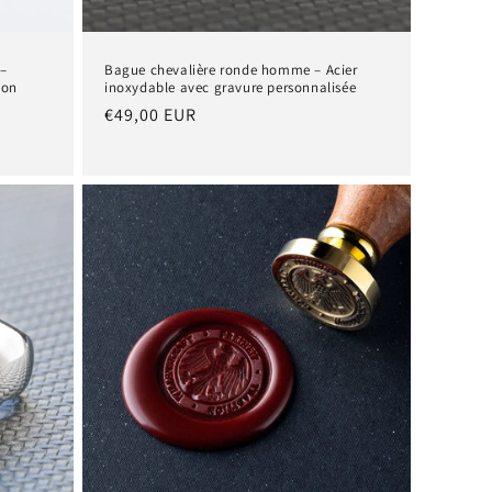
 –
Bague chevalière ronde homme – Acier
ion
inoxydable avec gravure personnalisée
Prix
€49,00 EUR
habituel