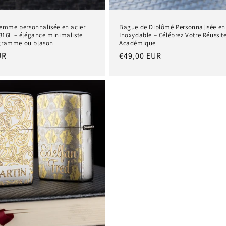
femme personnalisée en acier
Bague de Diplômé Personnalisée en
316L – élégance minimaliste
Inoxydable – Célébrez Votre Réussit
ramme ou blason
Académique
UR
Prix
€49,00 EUR
habituel