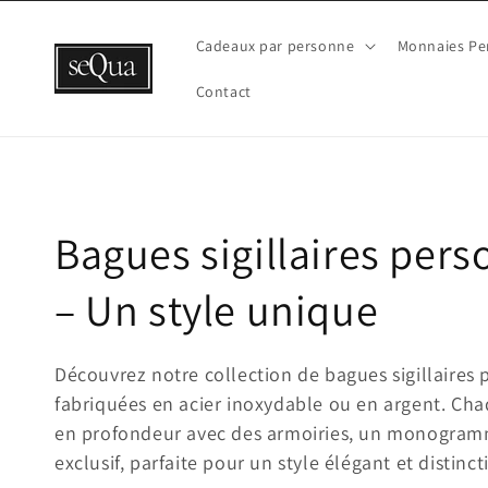
et
passer
au
Cadeaux par personne
Monnaies Pe
contenu
Contact
C
Bagues sigillaires pers
o
– Un style unique
l
Découvrez notre collection de bagues sigillaires 
fabriquées en acier inoxydable ou en argent. Ch
l
en profondeur avec des armoiries, un monogram
e
exclusif, parfaite pour un style élégant et distincti