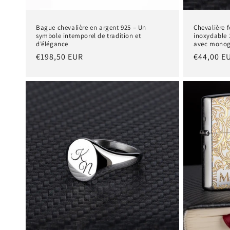
Bague chevalière en argent 925 – Un
Chevalière 
symbole intemporel de tradition et
inoxydable 
d’élégance
avec monog
Prix
€198,50 EUR
Prix
€44,00 E
habituel
habituel