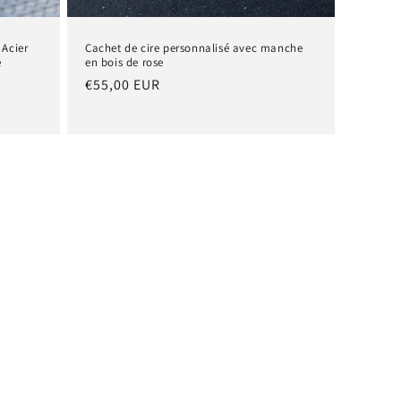
 Acier
Cachet de cire personnalisé avec manche
e
en bois de rose
Prix
€55,00 EUR
habituel