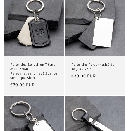
Porte-clés Exclusif en Titane
Porte-clés Personnalisé de
et Cuir Noir :
seQua - Noir
Personnalisation et Élégance
Prix
€39,00 EUR
sur seQua.Shop
habituel
Prix
€39,00 EUR
habituel