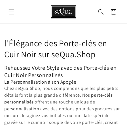
et
passer
au
Panier
contenu
C
l'Élégance des Porte-clés en
o
Cuir Noir sur seQua.Shop
l
Rehaussez Votre Style avec des Porte-clés en
l
Cuir Noir Personnalisés
La Personnalisation à son Apogée
e
Chez seQua.Shop, nous comprenons que les plus petits
détails font la plus grande différence. Nos
porte-clés
c
personnalisés
offrent une touche unique de
t
personnalisation avec des options pour des gravures sur
mesure. Imaginez vos initiales ou une date spéciale
i
gravée sur le cuir noir souple de votre porte-clés, créant