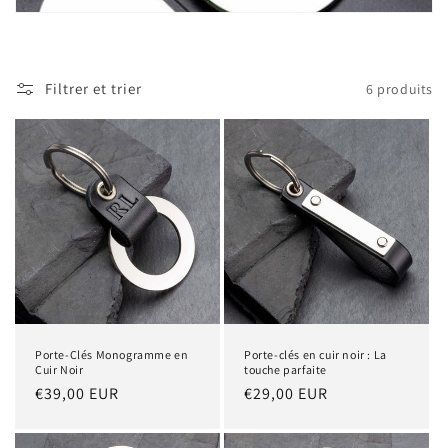
Filtrer et trier
6 produits
Porte-Clés Monogramme en
Porte-clés en cuir noir : La
Cuir Noir
touche parfaite
Prix
€39,00 EUR
Prix
€29,00 EUR
habituel
habituel