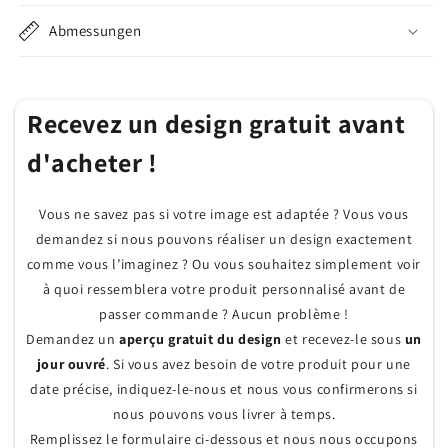
-
-
Abmessungen
Un
Un
Symbole
Symbole
d&#39;Amour
d&#39;Amour
Recevez un design gratuit avant
Éternel
Éternel
d'acheter !
Vous ne savez pas si votre image est adaptée ? Vous vous
demandez si nous pouvons réaliser un design exactement
comme vous l’imaginez ? Ou vous souhaitez simplement voir
à quoi ressemblera votre produit personnalisé avant de
passer commande ? Aucun problème !
Demandez un
aperçu gratuit du design
et recevez-le sous
un
jour ouvré
. Si vous avez besoin de votre produit pour une
date précise, indiquez-le-nous et nous vous confirmerons si
nous pouvons vous livrer à temps.
Remplissez le formulaire ci-dessous et nous nous occupons