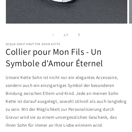
O
Ouvrir
le
le
de
1
/
7
m
média
SEQUA.SHOP #MUTTER SOHN KETTE
Collier pour Mon Fils - Un
2
1
d
dans
Symbole d'Amour Éternel
u
une
f
fenêtre
Unsere Kette Sohn ist nicht nur ein elegantes Accessoire,
m
modale
sondern auch ein einzigartiges Symbol der besonderen
Bindung zwischen Eltern und Kind. Jede an meinen Sohn
Kette ist darauf ausgelegt, sowohl stilvoll als auch langlebig
zu sein. Mit der Möglichkeit zur Personalisierung durch
Gravur wird sie zu einem unvergesslichen Geschenk, das
Ihren Sohn für immer an Ihre Liebe erinnern wird.