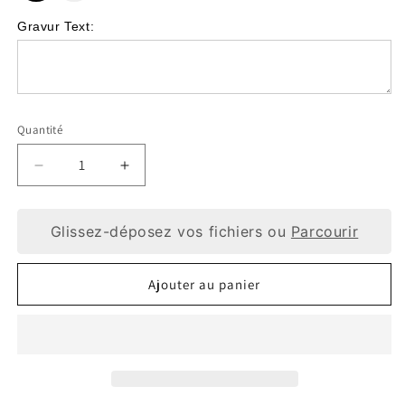
Gravur Text:
Quantité
Réduire
Augmenter
la
la
Glissez-déposez vos fichiers ou
Parcourir
quantité
quantité
de
de
Ajouter au panier
Collier
Collier
pour
pour
Mon
Mon
Fils
Fils