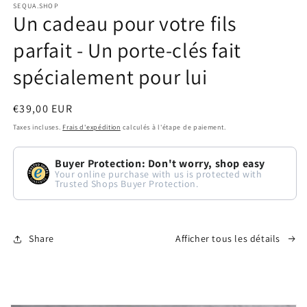
Ouvrir
SEQUA.SHOP
Un cadeau pour votre fils
le
média
parfait - Un porte-clés fait
1
spécialement pour lui
dans
une
Prix
€39,00 EUR
fenêtre
habituel
Taxes incluses.
Frais d'expédition
calculés à l'étape de paiement.
modale
Buyer Protection: Don't worry, shop easy
Your online purchase with us is protected with
Trusted Shops Buyer Protection.
Share
Afficher tous les détails