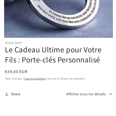
Ouvrir
SEQUA.SHOP
Le Cadeau Ultime pour Votre
le
média
Fils : Porte-clés Personnalisé
1
dans
Prix
€39,00 EUR
une
habituel
Taxes incluses.
Frais d'expédition
calculés à l'étape de paiement.
fenêtre
modale
Share
Afficher tous les détails